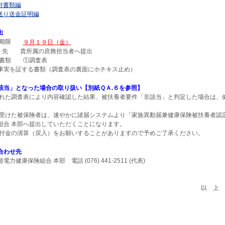
付書類編
送り送金証明編
出
出期限
９月１９日（金）
出 先 貴所属の庶務担当者へ提出
書類 ①調査表
事実を証する書類（調査表の裏面にホチキス止め）
該当」となった場合の取り扱い【別紙ＱＡ.６を参照】
された調査表により内容確認した結果、被扶養者要件「非該当」と判定した場合は、
を受けた被保険者は、速やかに諸届システムより「家族異動届兼健康保険被扶養者認
組合 本部へ提出していただくことになります。
給付金の清算（戻入）をお願いすることがありますので予めご了承ください。
合わせ先
康保険組合 本部 電話 (076) 441-2511 (代表)
以 