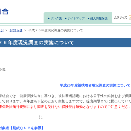
リンク集
サイトマップ
個人情報保護
ージ
＞
お知らせ
＞
平成２６年度現況調査の実施について
２６年度現況調査の実施について
各位
平成26年度被扶養者現況調査の実施について
合では、健康保険法令に基づき、被扶養者認定における公平性の維持および保険
しております。今年度も下記のとおり実施しますので、提出期限までに提出してい
保険法施行規則により調査を受けない保険証は無効となりますのでご注意くださ
記
対象者【別紙ＱＡ.２を参照】