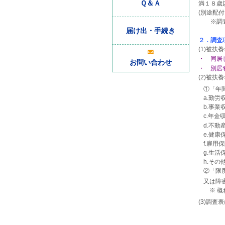
Ｑ＆Ａ
満１８歳
(別途配
※調査該
届け出・手続き
２．調査
(1)被
・ 同居
お問い合わせ
・ 別居
(2)被
①「年
a.勤
b.事
c.年
d.不
e.健
f.雇
g.生
h.そ
②「限
又は障
※ 概
(3)調