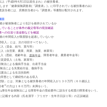
以上（平成8年4月1日以前生まれ）の被扶養者。
付します「健康保険調査表(『調査表』)」に印字されている被扶養者のみ)
当者には、庶務担当者から『調査表』等書類が配付されます。
項目
扶養者が被保険者により生計を維持されているか
していることが条件の義父母等の現況確認
者への仕送り送金額などを確認
扶養者の年間収入が限度額を超過していないか
間収入」とは、次の項目すべてをいう。
労収入（賃金、給与、賞与等）
業収入（自営業、農業、商業、漁業、林業等）
金収入（恩給、老齢年金、
、障害者年金、農業者年金等）
遺族年金
動産賃貸収入（土地、家屋等）
康保険法による傷病手当金、出産手当金
用保険法による失業給付金、傷病手当
活保護法による生活扶助料
の他常態として継続性のある収入
度額」とは、対象となる被扶養者の年間収入が１３０万円（６０歳以上
※
害者
の方は１８０万円）未満をいう。
ね厚生年金保険法による障害年金の受給要件に該当する程度の障害者をいう。
査表に記載する内容（氏名漢字・フリガナ・生年月日誤り等）の正誤確認