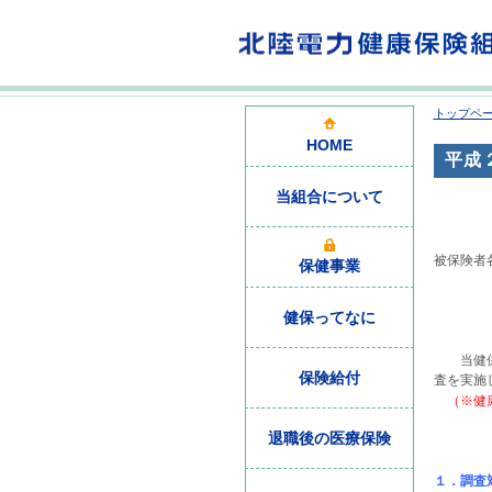
トップペ
HOME
平成
当組合について
被保険者
保健事業
健保ってなに
当健保組
保険給付
査を実施
（※健康
退職後の医療保険
１．調査