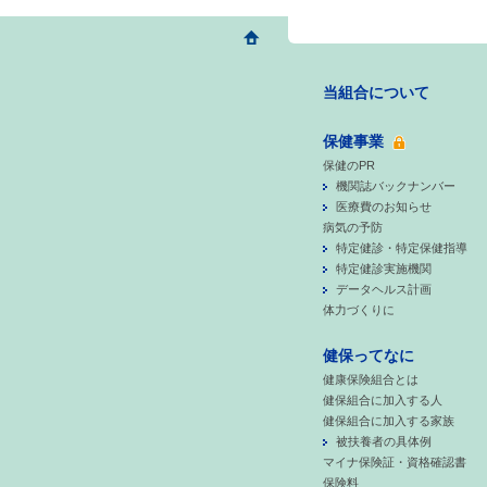
当組合について
保健事業
保健のPR
機関誌バックナンバー
医療費のお知らせ
病気の予防
特定健診・特定保健指導
特定健診実施機関
データヘルス計画
体力づくりに
健保ってなに
健康保険組合とは
健保組合に加入する人
健保組合に加入する家族
被扶養者の具体例
マイナ保険証・資格確認書
保険料