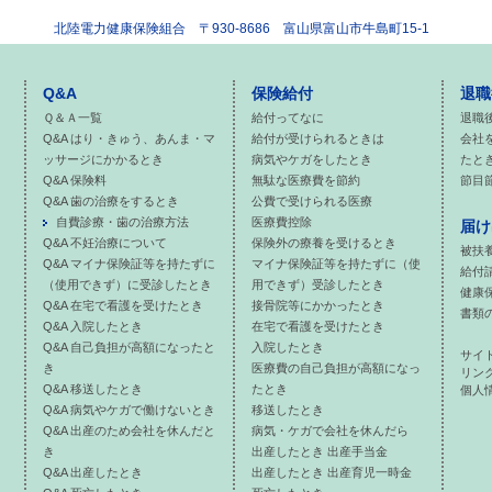
北陸電力健康保険組合
〒930-8686 富山県富山市牛島町15-1
Q&A
保険給付
退職
Ｑ＆Ａ一覧
給付ってなに
退職
Q&A はり・きゅう、あんま・マ
給付が受けられるときは
会社
ッサージにかかるとき
病気やケガをしたとき
たと
Q&A 保険料
無駄な医療費を節約
節目
Q&A 歯の治療をするとき
公費で受けられる医療
自費診療・歯の治療方法
医療費控除
届け
Q&A 不妊治療について
保険外の療養を受けるとき
被扶
Q&A マイナ保険証等を持たずに
マイナ保険証等を持たずに（使
給付
（使用できず）に受診したとき
用できず）受診したとき
健康
Q&A 在宅で看護を受けたとき
接骨院等にかかったとき
書類
Q&A 入院したとき
在宅で看護を受けたとき
Q&A 自己負担が高額になったと
入院したとき
サイ
き
医療費の自己負担が高額になっ
リン
Q&A 移送したとき
たとき
個人
Q&A 病気やケガで働けないとき
移送したとき
Q&A 出産のため会社を休んだと
病気・ケガで会社を休んだら
き
出産したとき 出産手当金
Q&A 出産したとき
出産したとき 出産育児一時金