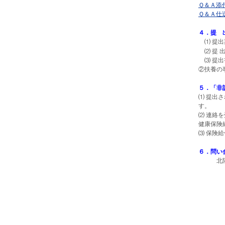
Ｑ＆Ａ添
Ｑ＆Ａ仕
４．提 
⑴ 提
⑵ 提 
⑶ 提出
②扶養の
５．「非
⑴ 提出
す。
⑵ 連絡
健康保険
⑶ 保険
６．問い
北陸電力健