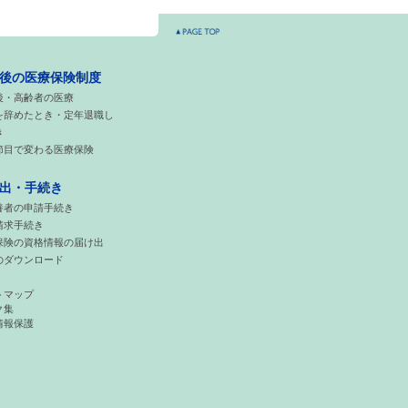
後の医療保険制度
後・高齢者の医療
を辞めたとき・定年退職し
き
節目で変わる医療保険
出・手続き
養者の申請手続き
請求手続き
保険の資格情報の届け出
のダウンロード
トマップ
ク集
情報保護