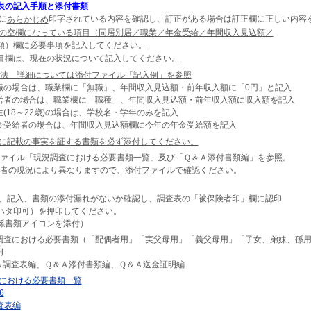
表の記入手順と添付書類
表に
印字されている内容を確認し、訂正がある場合は訂正欄に正しい内容
あらかじめ
の空欄になっている項目（同居別居／職業／年金受給／年間収入見込額／
額）欄に必要事項を記入してください。
目欄は、現在の状況について記入してください。
方法 詳細については添付ファイル「記入例」を参照
職の場合は、職業欄に「無職」、年間収入見込額・前年収入額に「0円」と記入
労者の場合は、職業欄に「職種」、年間収入見込額・前年収入額に収入額を記入
(18～22歳)の場合は、学校名・学年のみを記入
金受給者の場合は、年間収入見込額欄に今年の年金受給額を記入
に記載の事実を証する書類を必ず添付してください。
ファイル「現況調査における必要書類一覧」及び「Ｑ＆Ａ添付書類編」を参照。
養者の現況により異なりますので、添付ファイルで確認ください。
後に、記入、書類の添付漏れがないか確認し、調査表の「被保険者印」欄に認印
ハタ印可）を押印してください。
係書類アイコンを添付）
調査における必要書類（「配偶者用」「実父母用」「義父母用」「子女、弟妹、孫
例
Ａ調査表編、Ｑ＆Ａ添付書類編、Ｑ＆Ａ送金証明編
における必要書類一覧
6
査表編