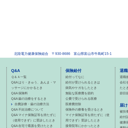
北陸電力健康保険組合
〒930-8686 富山県富山市牛島町15-1
Q&A
保険給付
退職
Ｑ＆Ａ一覧
給付ってなに
退職
Q&A はり・きゅう、あんま・マ
給付が受けられるときは
会社
ッサージにかかるとき
病気やケガをしたとき
たと
Q&A 保険料
無駄な医療費を節約
節目
Q&A 歯の治療をするとき
公費で受けられる医療
自費診療・歯の治療方法
医療費控除
届け
Q&A 不妊治療について
保険外の療養を受けるとき
被扶
Q&A マイナ保険証等を持たずに
マイナ保険証等を持たずに（使
給付
（使用できず）に受診したとき
用できず）受診したとき
健康
Q&A 在宅で看護を受けたとき
接骨院等にかかったとき
書類