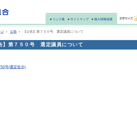
リンク集
サイトマップ
個人情報保護
ージ
＞
公告
＞
【公告】第７５０号 選定議員について
告】第７５０号 選定議員について
50号(選定告示)