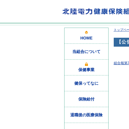
トップペ
HOME
【公
当組合について
組合報第7
保健事業
健保ってなに
保険給付
退職後の医療保険