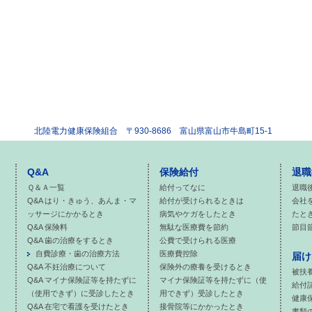
北陸電力健康保険組合
〒930-8686 富山県富山市牛島町15-1
Q&A
保険給付
退職
Ｑ＆Ａ一覧
給付ってなに
退職
Q&A はり・きゅう、あんま・マ
給付が受けられるときは
会社
ッサージにかかるとき
病気やケガをしたとき
たと
Q&A 保険料
無駄な医療費を節約
節目
Q&A 歯の治療をするとき
公費で受けられる医療
自費診療・歯の治療方法
医療費控除
届け
Q&A 不妊治療について
保険外の療養を受けるとき
被扶
Q&A マイナ保険証等を持たずに
マイナ保険証等を持たずに（使
給付
（使用できず）に受診したとき
用できず）受診したとき
健康
Q&A 在宅で看護を受けたとき
接骨院等にかかったとき
書類