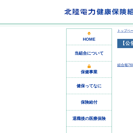
トップペ
HOME
【公
当組合について
組合報76
保健事業
健保ってなに
保険給付
退職後の医療保険