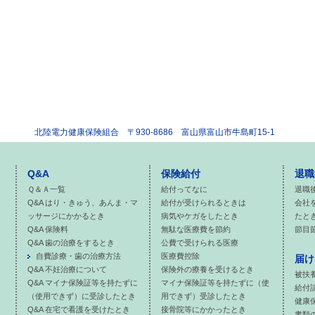
北陸電力健康保険組合
〒930-8686 富山県富山市牛島町15-1
Q&A
保険給付
退職
Ｑ＆Ａ一覧
給付ってなに
退職
Q&A はり・きゅう、あんま・マ
給付が受けられるときは
会社
ッサージにかかるとき
病気やケガをしたとき
たと
Q&A 保険料
無駄な医療費を節約
節目
Q&A 歯の治療をするとき
公費で受けられる医療
自費診療・歯の治療方法
医療費控除
届け
Q&A 不妊治療について
保険外の療養を受けるとき
被扶
Q&A マイナ保険証等を持たずに
マイナ保険証等を持たずに（使
給付
（使用できず）に受診したとき
用できず）受診したとき
健康
Q&A 在宅で看護を受けたとき
接骨院等にかかったとき
書類