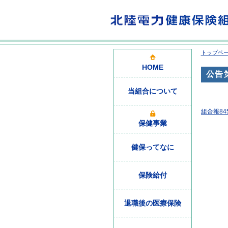
トップペ
HOME
公告
当組合について
組合報84
保健事業
健保ってなに
保険給付
退職後の医療保険